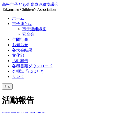
高松市子ども会育成連絡協議会
Takamatsu Children's Association
ホーム
市子連とは
市子連組織図
安全会
年間行事
お知らせ
各大会結果
文化部
活動報告
各種書類ダウンロード
会報誌「はばたき」
リンク
ナビ
活動報告