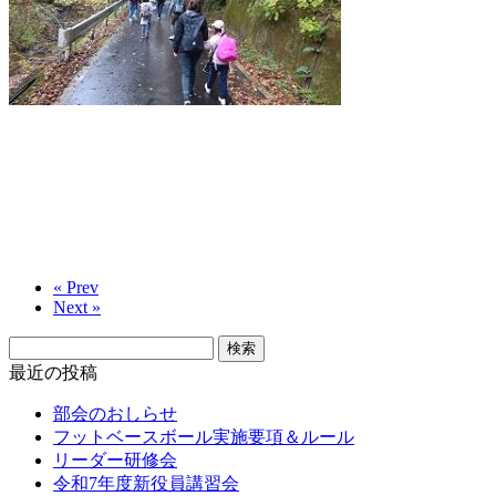
« Prev
Next »
検
索:
最近の投稿
部会のおしらせ
フットベースボール実施要項＆ルール
リーダー研修会
令和7年度新役員講習会