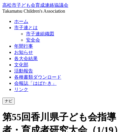
高松市子ども会育成連絡協議会
Takamatsu Children's Association
ホーム
市子連とは
市子連組織図
安全会
年間行事
お知らせ
各大会結果
文化部
活動報告
各種書類ダウンロード
会報誌「はばたき」
リンク
ナビ
第55回香川県子ども会指導
者・育成者研究大会（1/19）