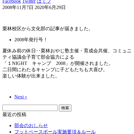
Facebook
Twitter
はてブ
2008年11月7日
2020年6月29日
栗林校区から文化部の記事が届きました。
2008年発行号！
夏休み前の休日･･栗林おやじ塾主催・育成会共催、コミュニ
ティ協議会子育て部会協力による
「１NIGHT キャンプ 2008」が開催されました。
二日間にわたるキャンプに子どもたちも大喜び。
楽しい体験が出来ました。
Next »
検
索:
最近の投稿
部会のおしらせ
フットベースボール実施要項＆ルール