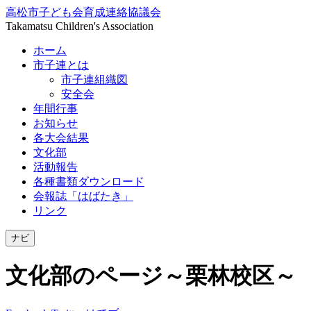
高松市子ども会育成連絡協議会
Takamatsu Children's Association
ホーム
市子連とは
市子連組織図
安全会
年間行事
お知らせ
各大会結果
文化部
活動報告
各種書類ダウンロード
会報誌「はばたき」
リンク
ナビ
文化部のページ～栗林校区～