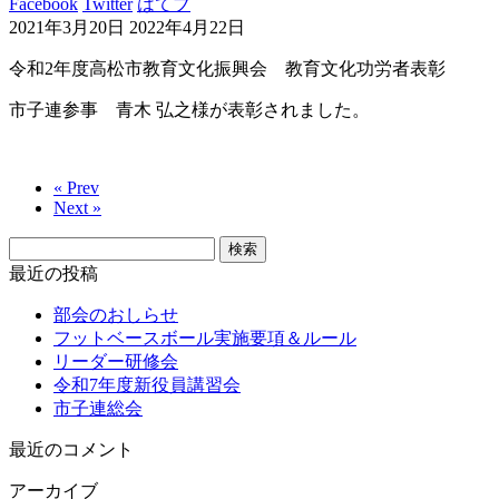
Facebook
Twitter
はてブ
2021年3月20日
2022年4月22日
令和2年度高松市教育文化振興会 教育文化功労者表彰
市子連参事 青木 弘之様が表彰されました。
« Prev
Next »
検
索:
最近の投稿
部会のおしらせ
フットベースボール実施要項＆ルール
リーダー研修会
令和7年度新役員講習会
市子連総会
最近のコメント
アーカイブ