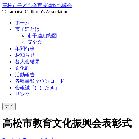
高松市子ども会育成連絡協議会
Takamatsu Children's Association
ホーム
市子連とは
市子連組織図
安全会
年間行事
お知らせ
各大会結果
文化部
活動報告
各種書類ダウンロード
会報誌「はばたき」
リンク
ナビ
高松市教育文化振興会表彰式